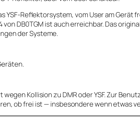
s YSF-Reﬂektorsystem, vom User am Gerät fr
on DB0TGM ist auch erreichbar. Das origina
lungen der Systeme.
Geräten.
llt wegen Kollision zu DMR oder YSF. Zur Benut
ören, ob frei ist — insbesondere wenn etwas ve