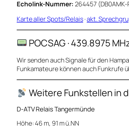
Echolink-Nummer:
264457 (DB0AMK-
Karte aller Spots/Relais
·
akt. Sprechgru
POCSAG · 439.8975 MH
Wir senden auch Signale für den Hamp
Funkamateure können auch Funkrufe üb
Weitere Funkstellen i
D-ATV Relais Tangermünde
Höhe: 46 m, 91 m ü.NN