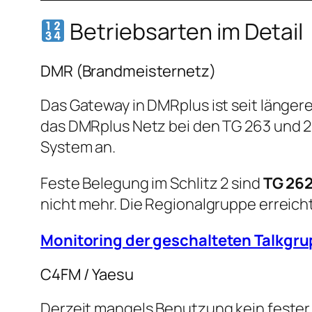
Betriebsarten im Detail
DMR (Brandmeisternetz)
Das Gateway in DMRplus ist seit läng
das DMRplus Netz bei den TG 263 und 
System an.
Feste Belegung im Schlitz 2 sind
TG 26
nicht mehr. Die Regionalgruppe erreic
Monitoring der geschalteten Talkgru
C4FM / Yaesu
Derzeit mangels Benutzung kein fester 