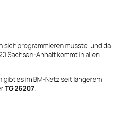
n sich programmieren musste, und da
20 Sachsen-Anhalt kommt in allen
n gibt es im BM-Netz seit längerem
er
TG 26207
.