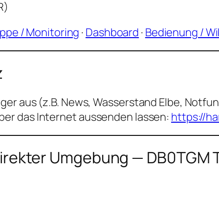
R)
ppe / Monitoring
·
Dashboard
·
Bedienung / Wi
z
ager aus (z.B. News, Wasserstand Elbe, Not
er das Internet aussenden lassen:
https://h
n direkter Umgebung — DB0TGM