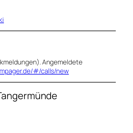
ki
funkmeldungen). Angemeldete
ampager.de/#/calls/new
 Tangermünde