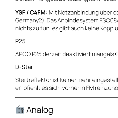
YSF / C4FM:
Mit Netzanbindung über da
Germany2). Das Anbindesystem FSC084 v
nichts zu tun, es gibt auch keine Kopp
P25
APCO P25 derzeit deaktiviert mangels 
D-Star
Startreflektor ist keiner mehr eingeste
empfiehlt es sich, vorher in FM reinzuh
Analog