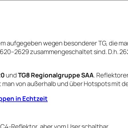
erem aufgegeben wegen besonderer TG, die ma
2620–2629 zusammengeschaltet sind. D.h. 26
20
und
TG8 Regionalgruppe SAA
. Reflektore
ht man von außerhalb und über Hotspots mit d
ppen in Echtzeit
C4-Reflektor, aber vom User schaltbar.