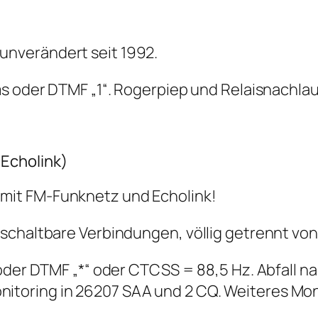
unverändert seit 1992.
s oder DTMF „1“. Rogerpiep und Relaisnachlau
Echolink)
mit FM-Funknetz und Echolink!
schaltbare Verbindungen, völlig getrennt von
oder DTMF „*“ oder CTCSS = 88,5 Hz. Abfall na
oring in 26207 SAA und 2 CQ. Weiteres Monito