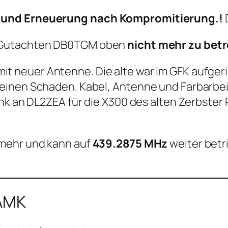
s und Erneuerung nach Kompromitierung.!
D
ut Gutachten DB0TGM oben
nicht mehr zu bet
it neuer Antenne. Die alte war im GFK aufger
einen Schaden. Kabel, Antenne und Farbarbei
nk an DL2ZEA für die X300 des alten Zerbster 
mehr und kann auf
439.2875 MHz
weiter betri
0AMK