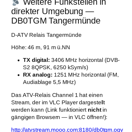
Weitere Funkstellen in
direkter Umgebung —
DB0TGM Tangermünde
D-ATV Relais Tangermünde
Höhe: 46 m, 91 m ü.NN
TX digital:
3406 MHz horizontal (DVB-
S2 8QPSK, 6250 kSym/s)
RX analog:
1251 MHz horizontal (FM,
Audiablage 5,5 MHz)
Das ATV-Relais Channel 1 hat einen
Stream, der im VLC Player dargestellt
werden kann (Link funktioniert
nicht
in
gängigen Browsern — in VLC öffnen!):
http://atvstream.mooo.com:8180/db0tgm.ogv