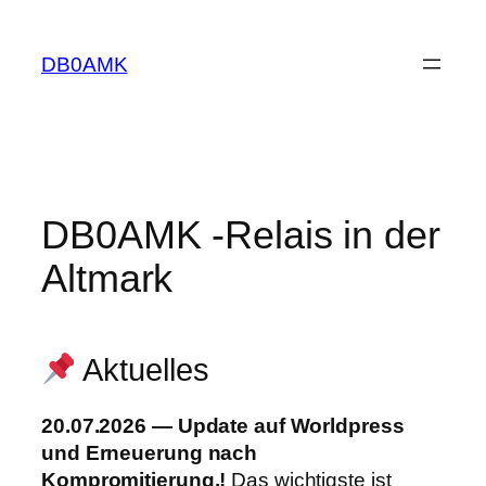
Zum
Inhalt
DB0AMK
springen
DB0AMK -Relais in der
Altmark
Aktuelles
20.07.2026 — Update auf Worldpress
und Erneuerung nach
Kompromitierung.!
Das wichtigste ist