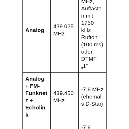
MHz,
Auftaste
n mit
1750
439.025
Analog
kHz
MHz
Rufton
(100 ms)
oder
DTMF
„1“
Analog
+ FM-
-7,6 MHz
Funknet
439.450
(ehemal
z +
MHz
s D-Star)
Echolin
k
-7,6