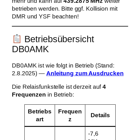
mehr und kann auf
439.2875 MHz
weiter
betrieben werden. Bitte ggf. Kollision mit
DMR und YSF beachten!
Betriebsübersicht
DB0AMK
DB0AMK ist wie folgt in Betrieb (Stand:
2.8.2025) —
Anleitung zum Ausdrucken
Die Relaisfunkstelle ist derzeit auf
4
Frequenzen
in Betrieb:
Betriebs
Frequen
Details
art
z
-7,6