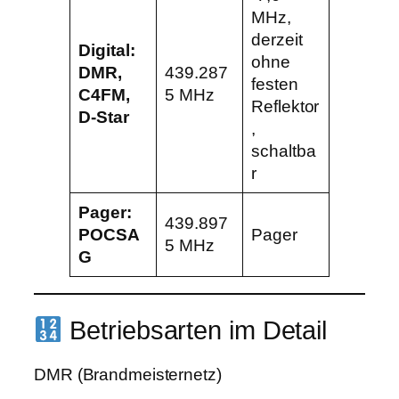
MHz,
derzeit
Digital:
ohne
DMR,
439.287
festen
C4FM,
5 MHz
Reflektor
D-Star
,
schaltba
r
Pager:
439.897
POCSA
Pager
5 MHz
G
Betriebsarten im Detail
DMR (Brandmeisternetz)