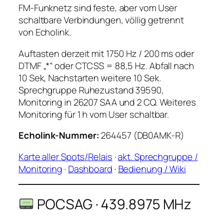
FM-Funknetz sind feste, aber vom User
schaltbare Verbindungen, völlig getrennt
von Echolink.
Auftasten derzeit mit 1750 Hz / 200 ms oder
DTMF „*“ oder CTCSS = 88,5 Hz. Abfall nach
10 Sek, Nachstarten weitere 10 Sek.
Sprechgruppe Ruhezustand 39590,
Monitoring in 26207 SAA und 2 CQ. Weiteres
Monitoring für 1 h vom User schaltbar.
Echolink-Nummer:
264457 (DB0AMK-R)
Karte aller Spots/Relais
·
akt. Sprechgruppe /
Monitoring
·
Dashboard
·
Bedienung / Wiki
POCSAG · 439.8975 MHz