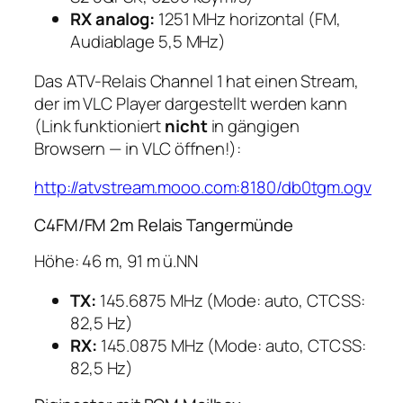
RX analog:
1251 MHz horizontal (FM,
Audiablage 5,5 MHz)
Das ATV-Relais Channel 1 hat einen Stream,
der im VLC Player dargestellt werden kann
(Link funktioniert
nicht
in gängigen
Browsern — in VLC öffnen!):
http://atvstream.mooo.com:8180/db0tgm.ogv
C4FM/FM 2m Relais Tangermünde
Höhe: 46 m, 91 m ü.NN
TX:
145.6875 MHz (Mode: auto, CTCSS:
82,5 Hz)
RX:
145.0875 MHz (Mode: auto, CTCSS:
82,5 Hz)