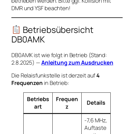
betrieben werden. Bitte ggf. Kollision mit
DMR und YSF beachten!
Betriebsübersicht
DB0AMK
DB0AMK ist wie folgt in Betrieb (Stand:
2.8.2025) —
Anleitung zum Ausdrucken
Die Relaisfunkstelle ist derzeit auf
4
Frequenzen
in Betrieb:
Betriebs
Frequen
Details
art
z
-7,6 MHz,
Auftaste