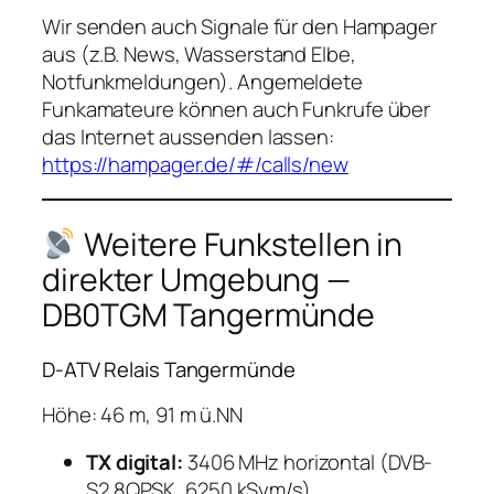
Wir senden auch Signale für den Hampager
aus (z.B. News, Wasserstand Elbe,
Notfunkmeldungen). Angemeldete
Funkamateure können auch Funkrufe über
das Internet aussenden lassen:
https://hampager.de/#/calls/new
Weitere Funkstellen in
direkter Umgebung —
DB0TGM Tangermünde
D-ATV Relais Tangermünde
Höhe: 46 m, 91 m ü.NN
TX digital:
3406 MHz horizontal (DVB-
S2 8QPSK, 6250 kSym/s)