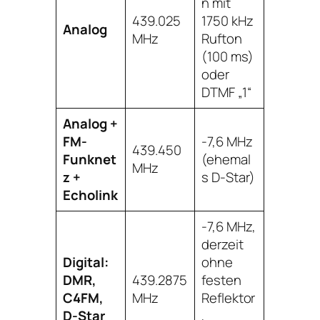
n mit
439.025
1750 kHz
Analog
MHz
Rufton
(100 ms)
oder
DTMF „1“
Analog +
FM-
-7,6 MHz
439.450
Funknet
(ehemal
MHz
z +
s D-Star)
Echolink
-7,6 MHz,
derzeit
Digital:
ohne
DMR,
439.2875
festen
C4FM,
MHz
Reflektor
D-Star
,