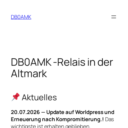
Zum
Inhalt
DB0AMK
springen
DB0AMK -Relais in der
Altmark
Aktuelles
20.07.2026 — Update auf Worldpress und
Erneuerung nach Kompromitierung.!
Das
wichtigste ist erhalten geblieben.