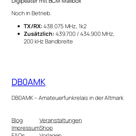
Digipeater mit BCM Mailbox
Noch in Betrieb.
TX/RX:
438.075 MHz, 1k2
Zusätzlich:
439.700 / 434.900 MHz,
200 kHz Bandbreite
DB0AMK
DB0AMK – Amateuerfunkrelais in der Altmark
Blog
Veranstaltungen
Impressum
Shop
FAQs
Vorlagen