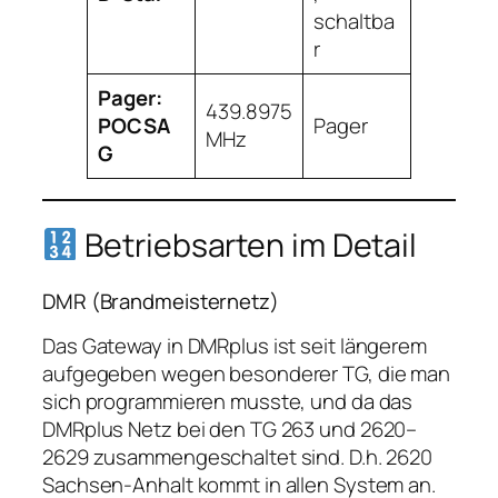
schaltba
r
Pager:
439.8975
POCSA
Pager
MHz
G
Betriebsarten im Detail
DMR (Brandmeisternetz)
Das Gateway in DMRplus ist seit längerem
aufgegeben wegen besonderer TG, die man
sich programmieren musste, und da das
DMRplus Netz bei den TG 263 und 2620–
2629 zusammengeschaltet sind. D.h. 2620
Sachsen-Anhalt kommt in allen System an.