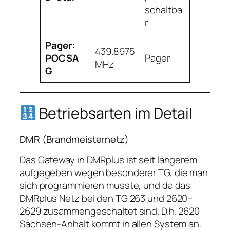
schaltba
r
Pager:
439.8975
POCSA
Pager
MHz
G
Betriebsarten im Detail
DMR (Brandmeisternetz)
Das Gateway in DMRplus ist seit längerem
aufgegeben wegen besonderer TG, die man
sich programmieren musste, und da das
DMRplus Netz bei den TG 263 und 2620–
2629 zusammengeschaltet sind. D.h. 2620
Sachsen-Anhalt kommt in allen System an.