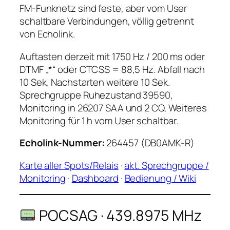
FM-Funknetz sind feste, aber vom User
schaltbare Verbindungen, völlig getrennt
von Echolink.
Auftasten derzeit mit 1750 Hz / 200 ms oder
DTMF „*“ oder CTCSS = 88,5 Hz. Abfall nach
10 Sek, Nachstarten weitere 10 Sek.
Sprechgruppe Ruhezustand 39590,
Monitoring in 26207 SAA und 2 CQ. Weiteres
Monitoring für 1 h vom User schaltbar.
Echolink-Nummer:
264457 (DB0AMK-R)
Karte aller Spots/Relais
·
akt. Sprechgruppe /
Monitoring
·
Dashboard
·
Bedienung / Wiki
POCSAG · 439.8975 MHz