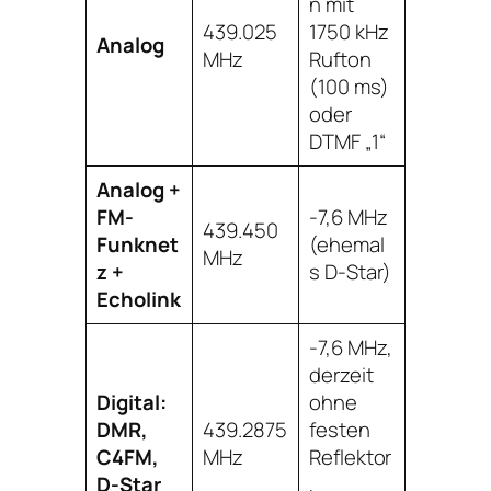
n mit
439.025
1750 kHz
Analog
MHz
Rufton
(100 ms)
oder
DTMF „1“
Analog +
FM-
-7,6 MHz
439.450
Funknet
(ehemal
MHz
z +
s D-Star)
Echolink
-7,6 MHz,
derzeit
Digital:
ohne
DMR,
439.2875
festen
C4FM,
MHz
Reflektor
D-Star
,