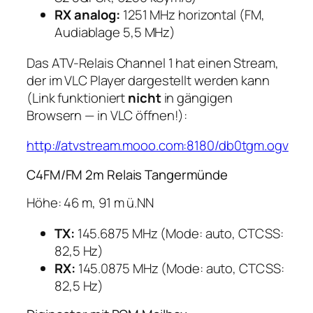
RX analog:
1251 MHz horizontal (FM,
Audiablage 5,5 MHz)
Das ATV-Relais Channel 1 hat einen Stream,
der im VLC Player dargestellt werden kann
(Link funktioniert
nicht
in gängigen
Browsern — in VLC öffnen!):
http://atvstream.mooo.com:8180/db0tgm.ogv
C4FM/FM 2m Relais Tangermünde
Höhe: 46 m, 91 m ü.NN
TX:
145.6875 MHz (Mode: auto, CTCSS:
82,5 Hz)
RX:
145.0875 MHz (Mode: auto, CTCSS:
82,5 Hz)