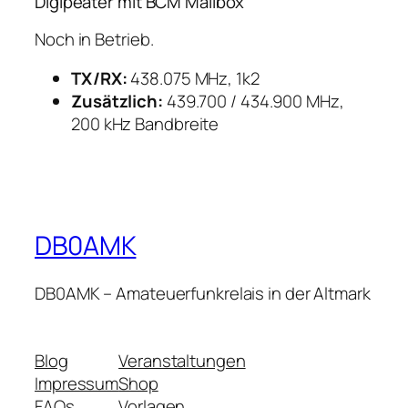
Digipeater mit BCM Mailbox
Noch in Betrieb.
TX/RX:
438.075 MHz, 1k2
Zusätzlich:
439.700 / 434.900 MHz,
200 kHz Bandbreite
DB0AMK
DB0AMK – Amateuerfunkrelais in der Altmark
Blog
Veranstaltungen
Impressum
Shop
FAQs
Vorlagen