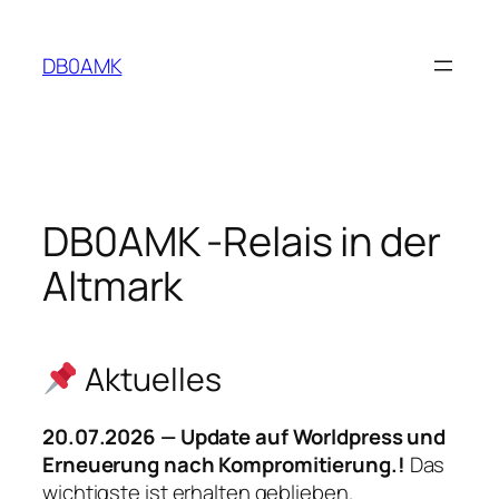
Zum
Inhalt
DB0AMK
springen
DB0AMK -Relais in der
Altmark
Aktuelles
20.07.2026 — Update auf Worldpress und
Erneuerung nach Kompromitierung.!
Das
wichtigste ist erhalten geblieben.