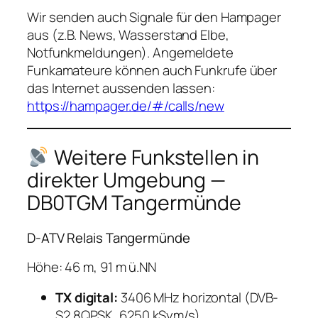
Wir senden auch Signale für den Hampager
aus (z.B. News, Wasserstand Elbe,
Notfunkmeldungen). Angemeldete
Funkamateure können auch Funkrufe über
das Internet aussenden lassen:
https://hampager.de/#/calls/new
Weitere Funkstellen in
direkter Umgebung —
DB0TGM Tangermünde
D-ATV Relais Tangermünde
Höhe: 46 m, 91 m ü.NN
TX digital:
3406 MHz horizontal (DVB-
S2 8QPSK, 6250 kSym/s)