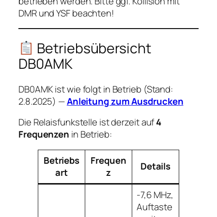
betrieben werden. Bitte ggf. Kollision mit
DMR und YSF beachten!
Betriebsübersicht
DB0AMK
DB0AMK ist wie folgt in Betrieb (Stand:
2.8.2025) —
Anleitung zum Ausdrucken
Die Relaisfunkstelle ist derzeit auf
4
Frequenzen
in Betrieb:
Betriebs
Frequen
Details
art
z
-7,6 MHz,
Auftaste