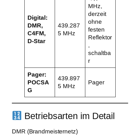
MHz,
derzeit
Digital:
ohne
DMR,
439.287
festen
C4FM,
5 MHz
Reflektor
D-Star
,
schaltba
r
Pager:
439.897
POCSA
Pager
5 MHz
G
Betriebsarten im Detail
DMR (Brandmeisternetz)