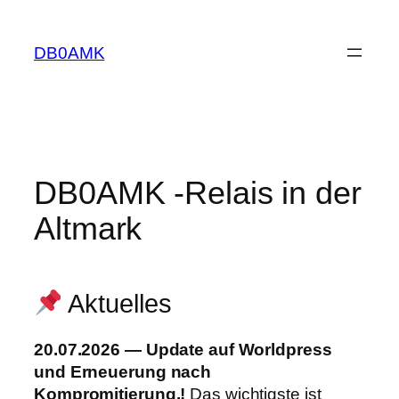
Zum
Inhalt
DB0AMK
springen
DB0AMK -Relais in der
Altmark
Aktuelles
20.07.2026 — Update auf Worldpress
und Erneuerung nach
Kompromitierung.!
Das wichtigste ist