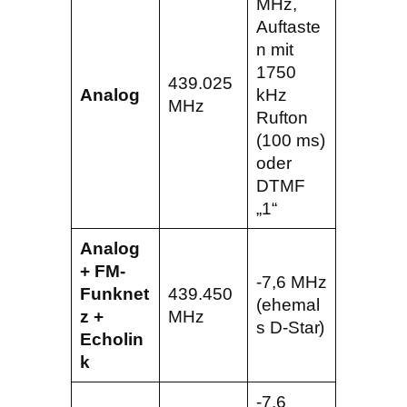
MHz,
Auftaste
n mit
1750
439.025
Analog
kHz
MHz
Rufton
(100 ms)
oder
DTMF
„1“
Analog
+ FM-
-7,6 MHz
Funknet
439.450
(ehemal
z +
MHz
s D-Star)
Echolin
k
-7,6