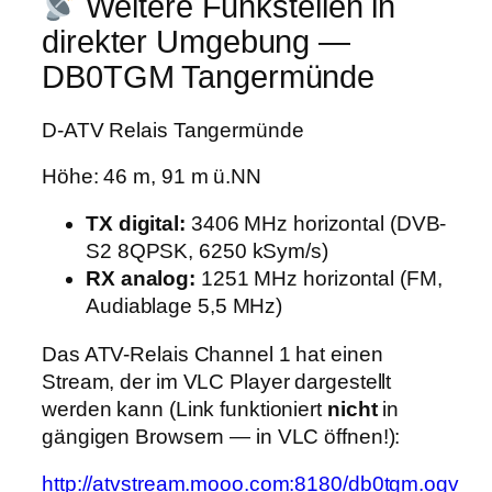
Weitere Funkstellen in
direkter Umgebung —
DB0TGM Tangermünde
D-ATV Relais Tangermünde
Höhe: 46 m, 91 m ü.NN
TX digital:
3406 MHz horizontal (DVB-
S2 8QPSK, 6250 kSym/s)
RX analog:
1251 MHz horizontal (FM,
Audiablage 5,5 MHz)
Das ATV-Relais Channel 1 hat einen
Stream, der im VLC Player dargestellt
werden kann (Link funktioniert
nicht
in
gängigen Browsern — in VLC öffnen!):
http://atvstream.mooo.com:8180/db0tgm.ogv