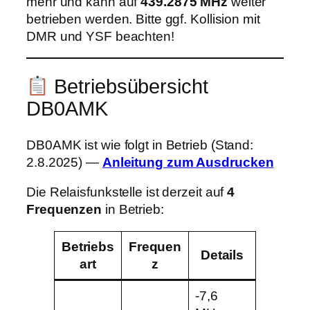
mehr und kann auf
439.2875 MHz
weiter
betrieben werden. Bitte ggf. Kollision mit
DMR und YSF beachten!
Betriebsübersicht
DB0AMK
DB0AMK ist wie folgt in Betrieb (Stand:
2.8.2025) —
Anleitung zum Ausdrucken
Die Relaisfunkstelle ist derzeit auf
4
Frequenzen
in Betrieb:
Betriebs
Frequen
Details
art
z
-7,6