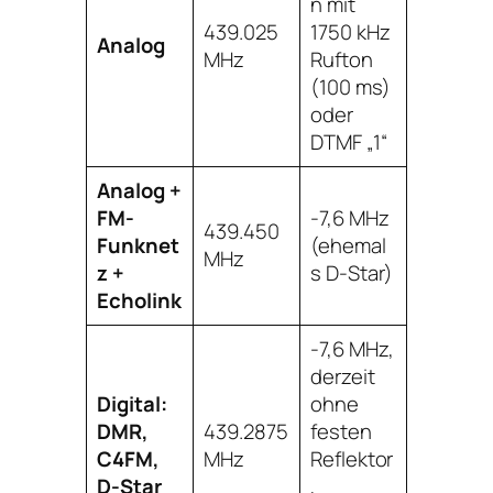
n mit
439.025
1750 kHz
Analog
MHz
Rufton
(100 ms)
oder
DTMF „1“
Analog +
FM-
-7,6 MHz
439.450
Funknet
(ehemal
MHz
z +
s D-Star)
Echolink
-7,6 MHz,
derzeit
Digital:
ohne
DMR,
439.2875
festen
C4FM,
MHz
Reflektor
D-Star
,