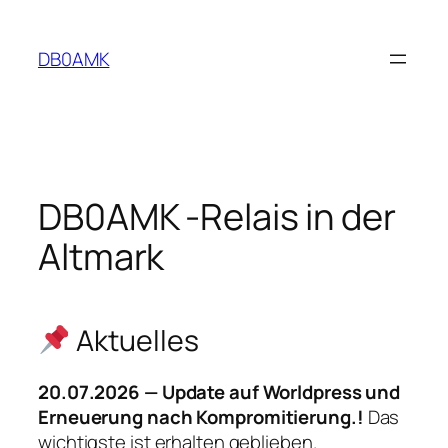
Zum
Inhalt
DB0AMK
springen
DB0AMK -Relais in der
Altmark
Aktuelles
20.07.2026 — Update auf Worldpress und
Erneuerung nach Kompromitierung.!
Das
wichtigste ist erhalten geblieben.