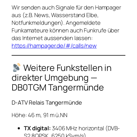
Wir senden auch Signale für den Hampager
aus (z.B. News, Wasserstand Elbe,
Notfunkmeldungen). Angemeldete
Funkamateure können auch Funkrufe über
das Internet aussenden lassen:
https://hampager.de/#/calls/new
Weitere Funkstellen in
direkter Umgebung —
DB0TGM Tangermünde
D-ATV Relais Tangermünde
Höhe: 46 m, 91 m ü.NN
TX digital:
3406 MHz horizontal (DVB-
S2 8QPSK, 6250 kSym/s)