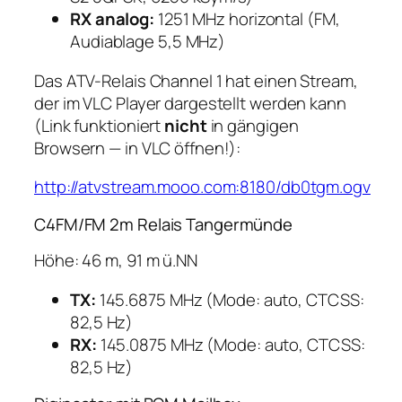
RX analog:
1251 MHz horizontal (FM,
Audiablage 5,5 MHz)
Das ATV-Relais Channel 1 hat einen Stream,
der im VLC Player dargestellt werden kann
(Link funktioniert
nicht
in gängigen
Browsern — in VLC öffnen!):
http://atvstream.mooo.com:8180/db0tgm.ogv
C4FM/FM 2m Relais Tangermünde
Höhe: 46 m, 91 m ü.NN
TX:
145.6875 MHz (Mode: auto, CTCSS:
82,5 Hz)
RX:
145.0875 MHz (Mode: auto, CTCSS:
82,5 Hz)