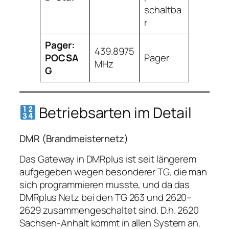
schaltba
r
Pager:
439.8975
POCSA
Pager
MHz
G
Betriebsarten im Detail
DMR (Brandmeisternetz)
Das Gateway in DMRplus ist seit längerem
aufgegeben wegen besonderer TG, die man
sich programmieren musste, und da das
DMRplus Netz bei den TG 263 und 2620–
2629 zusammengeschaltet sind. D.h. 2620
Sachsen-Anhalt kommt in allen System an.