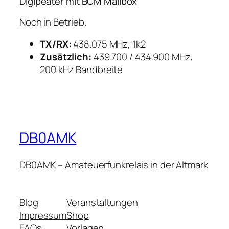
Digipeater mit BCM Mailbox
Noch in Betrieb.
TX/RX:
438.075 MHz, 1k2
Zusätzlich:
439.700 / 434.900 MHz,
200 kHz Bandbreite
DB0AMK
DB0AMK – Amateuerfunkrelais in der Altmark
Blog
Veranstaltungen
Impressum
Shop
FAQs
Vorlagen