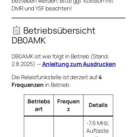
betrieben werden. Bitte ggf. Kollision mit
DMR und YSF beachten!
Betriebsübersicht
DB0AMK
DB0AMK ist wie folgt in Betrieb (Stand:
2.8.2025) —
Anleitung zum Ausdrucken
Die Relaisfunkstelle ist derzeit auf
4
Frequenzen
in Betrieb:
Betriebs
Frequen
Details
art
z
-7,6 MHz,
Auftaste