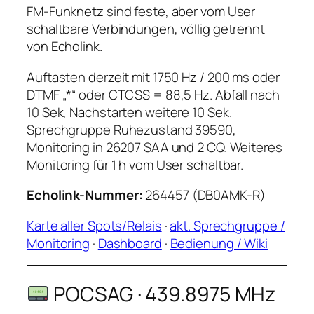
FM-Funknetz sind feste, aber vom User
schaltbare Verbindungen, völlig getrennt
von Echolink.
Auftasten derzeit mit 1750 Hz / 200 ms oder
DTMF „*“ oder CTCSS = 88,5 Hz. Abfall nach
10 Sek, Nachstarten weitere 10 Sek.
Sprechgruppe Ruhezustand 39590,
Monitoring in 26207 SAA und 2 CQ. Weiteres
Monitoring für 1 h vom User schaltbar.
Echolink-Nummer:
264457 (DB0AMK-R)
Karte aller Spots/Relais
·
akt. Sprechgruppe /
Monitoring
·
Dashboard
·
Bedienung / Wiki
POCSAG · 439.8975 MHz