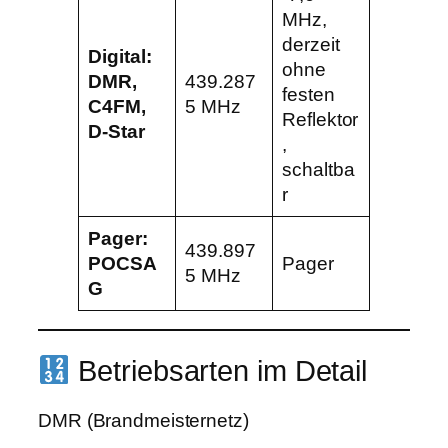
MHz,
derzeit
Digital:
ohne
DMR,
439.287
festen
C4FM,
5 MHz
Reflektor
D-Star
,
schaltba
r
Pager:
439.897
POCSA
Pager
5 MHz
G
Betriebsarten im Detail
DMR (Brandmeisternetz)