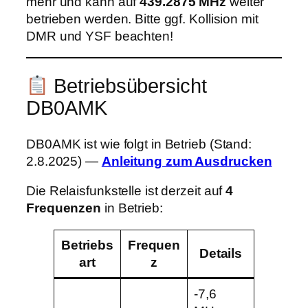
mehr und kann auf
439.2875 MHz
weiter
betrieben werden. Bitte ggf. Kollision mit
DMR und YSF beachten!
Betriebsübersicht
DB0AMK
DB0AMK ist wie folgt in Betrieb (Stand:
2.8.2025) —
Anleitung zum Ausdrucken
Die Relaisfunkstelle ist derzeit auf
4
Frequenzen
in Betrieb:
Betriebs
Frequen
Details
art
z
-7,6