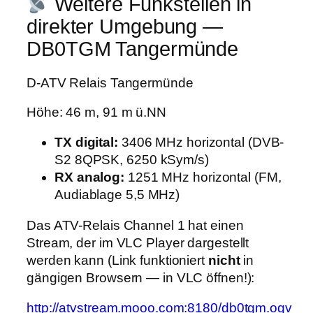
Weitere Funkstellen in
direkter Umgebung —
DB0TGM Tangermünde
D-ATV Relais Tangermünde
Höhe: 46 m, 91 m ü.NN
TX digital:
3406 MHz horizontal (DVB-
S2 8QPSK, 6250 kSym/s)
RX analog:
1251 MHz horizontal (FM,
Audiablage 5,5 MHz)
Das ATV-Relais Channel 1 hat einen
Stream, der im VLC Player dargestellt
werden kann (Link funktioniert
nicht
in
gängigen Browsern — in VLC öffnen!):
http://atvstream.mooo.com:8180/db0tgm.ogv