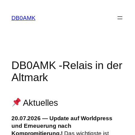
Zum
Inhalt
DB0AMK
springen
DB0AMK -Relais in der
Altmark
Aktuelles
20.07.2026 — Update auf Worldpress
und Erneuerung nach
Kompromitierung.!
Das wichtigste ist