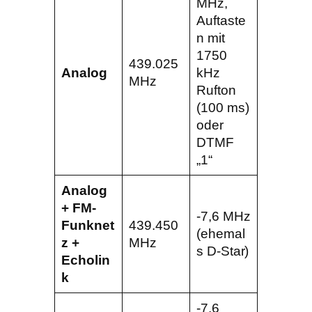
MHz,
Auftaste
n mit
1750
439.025
Analog
kHz
MHz
Rufton
(100 ms)
oder
DTMF
„1“
Analog
+ FM-
-7,6 MHz
Funknet
439.450
(ehemal
z +
MHz
s D-Star)
Echolin
k
-7,6