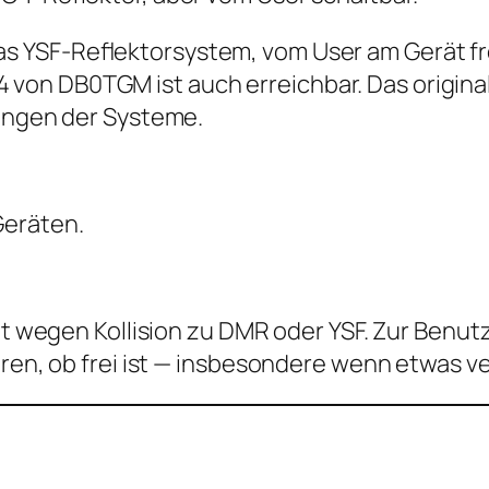
s YSF-Reﬂektorsystem, vom User am Gerät fr
on DB0TGM ist auch erreichbar. Das origina
lungen der Systeme.
Geräten.
llt wegen Kollision zu DMR oder YSF. Zur Benut
ören, ob frei ist — insbesondere wenn etwas ve