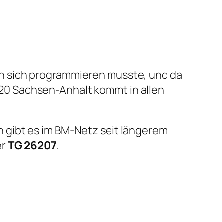
n sich programmieren musste, und da
20 Sachsen-Anhalt kommt in allen
n gibt es im BM-Netz seit längerem
er
TG 26207
.