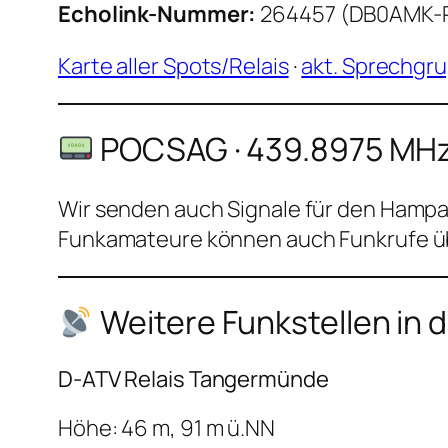
Echolink-Nummer:
264457 (DB0AMK-
Karte aller Spots/Relais
·
akt. Sprechgru
POCSAG · 439.8975 MH
Wir senden auch Signale für den Hamp
Funkamateure können auch Funkrufe üb
Weitere Funkstellen i
D-ATV Relais Tangermünde
Höhe: 46 m, 91 m ü.NN