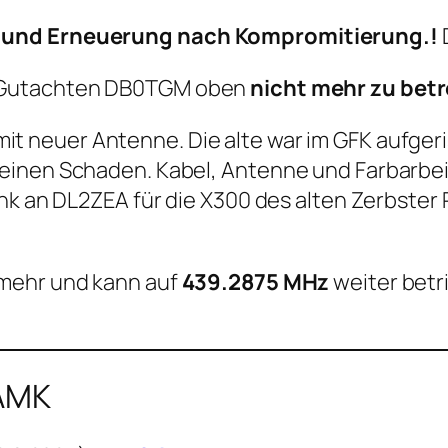
s und Erneuerung nach Kompromitierung.!
D
ut Gutachten DB0TGM oben
nicht mehr zu bet
it neuer Antenne. Die alte war im GFK aufger
einen Schaden. Kabel, Antenne und Farbarbei
nk an DL2ZEA für die X300 des alten Zerbster 
mehr und kann auf
439.2875 MHz
weiter betri
0AMK