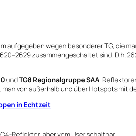
erem aufgegeben wegen besonderer TG, die ma
2620–2629 zusammengeschaltet sind. D.h. 26
20
und
TG8 Regionalgruppe SAA
. Reflektore
ht man von außerhalb und über Hotspots mit d
ppen in Echtzeit
C4-Reflektor, aber vom User schaltbar.