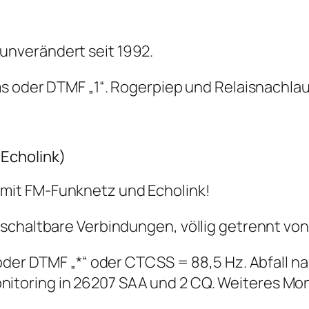
unverändert seit 1992.
s oder DTMF „1“. Rogerpiep und Relaisnachlau
Echolink)
mit FM-Funknetz und Echolink!
schaltbare Verbindungen, völlig getrennt von
oder DTMF „*“ oder CTCSS = 88,5 Hz. Abfall na
oring in 26207 SAA und 2 CQ. Weiteres Monito