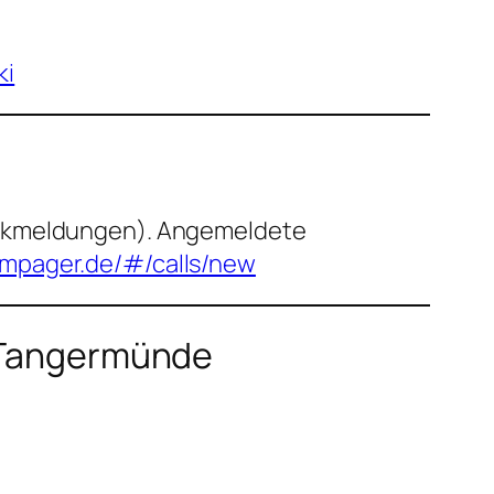
ki
funkmeldungen). Angemeldete
ampager.de/#/calls/new
 Tangermünde