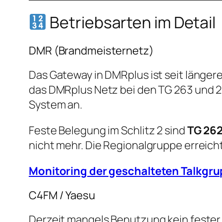
Betriebsarten im Detail
DMR (Brandmeisternetz)
Das Gateway in DMRplus ist seit läng
das DMRplus Netz bei den TG 263 und 
System an.
Feste Belegung im Schlitz 2 sind
TG 26
nicht mehr. Die Regionalgruppe erreic
Monitoring der geschalteten Talkgru
C4FM / Yaesu
Derzeit mangels Benutzung kein fester 