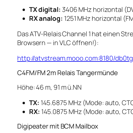
TX digital:
3406 MHz horizontal (D
RX analog:
1251 MHz horizontal (F
Das ATV-Relais Channel 1 hat einen Stre
Browsern — in VLC öffnen!):
http://atvstream.mooo.com:8180/db0t
C4FM/FM 2m Relais Tangermünde
Höhe: 46 m, 91 m ü.NN
TX:
145.6875 MHz (Mode: auto, CTC
RX:
145.0875 MHz (Mode: auto, CTC
Digipeater mit BCM Mailbox