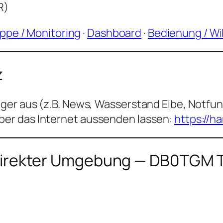
R)
ppe / Monitoring
·
Dashboard
·
Bedienung / Wi
z
ager aus (z.B. News, Wasserstand Elbe, Not
er das Internet aussenden lassen:
https://h
n direkter Umgebung — DB0TGM