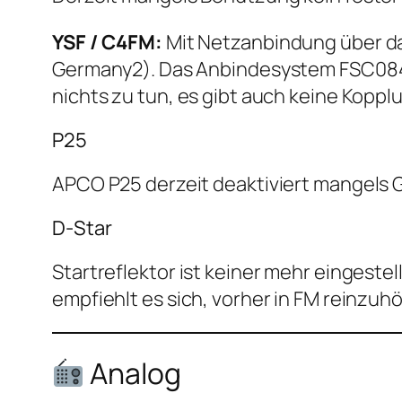
YSF / C4FM:
Mit Netzanbindung über da
Germany2). Das Anbindesystem FSC084 v
nichts zu tun, es gibt auch keine Kopp
P25
APCO P25 derzeit deaktiviert mangels 
D-Star
Startreflektor ist keiner mehr eingeste
empfiehlt es sich, vorher in FM reinzuh
Analog